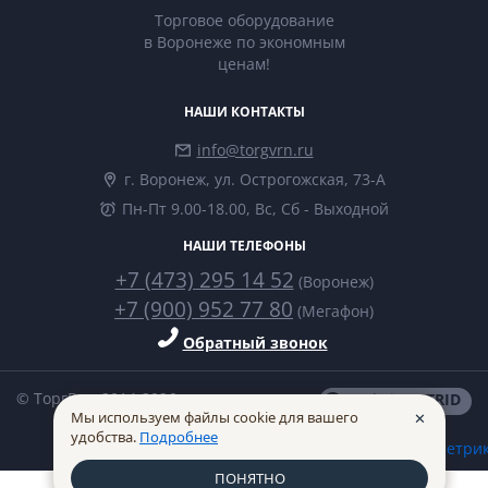
Торговое оборудование
в Воронеже по экономным
ценам!
НАШИ КОНТАКТЫ
info@torgvrn.ru
г. Воронеж, ул. Острогожская, 73-А
Пн-Пт 9.00-18.00, Вс, Сб - Выходной
НАШИ ТЕЛЕФОНЫ
+7 (473) 295 14 52
(Воронеж)
+7 (900) 952 77 80
(Мегафон)
Обратный звонок
© ТоргВрн 2014-2026
made in
INTRID
Мы используем файлы cookie для вашего
✕
удобства.
Подробнее
ПОНЯТНО