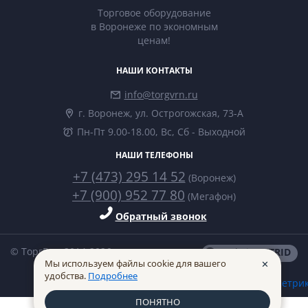
Торговое оборудование
в Воронеже по экономным
ценам!
НАШИ КОНТАКТЫ
info@torgvrn.ru
г. Воронеж, ул. Острогожская, 73-А
Пн-Пт 9.00-18.00, Вс, Сб - Выходной
НАШИ ТЕЛЕФОНЫ
+7 (473) 295 14 52
(Воронеж)
+7 (900) 952 77 80
(Мегафон)
Обратный звонок
© ТоргВрн 2014-2026
made in
INTRID
Мы используем файлы cookie для вашего
✕
удобства.
Подробнее
ПОНЯТНО