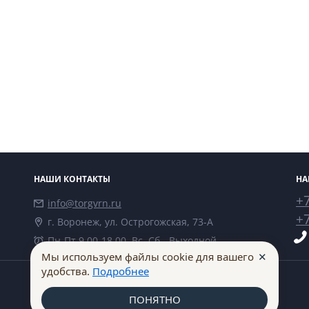
НАШИ КОНТАКТЫ
НА
+7
info@torgvrn.ru
+7
г. Воронеж, ул. Острогожская, 73-А
Пн-Пт 9.00-18.00, Вс, Сб - Выходной
✕
Мы используем файлы cookie для вашего
удобства.
Подробнее
ПОНЯТНО