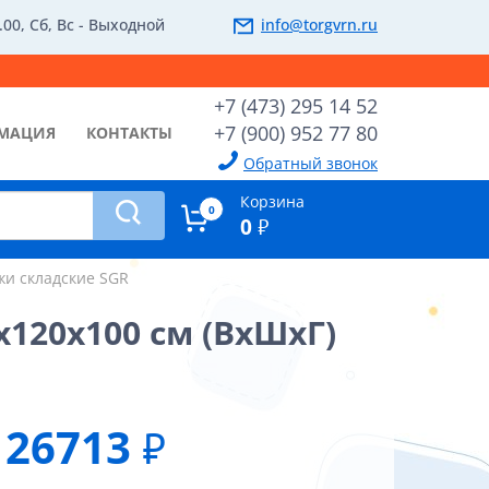
.00, Сб, Вс - Выходной
info@torgvrn.ru
+7 (473) 295 14 52
+7 (900) 952 77 80
МАЦИЯ
КОНТАКТЫ
Обратный звонок
Корзина
0
0
₽
жи складские SGR
x120x100 см (ВхШхГ)
26713
₽