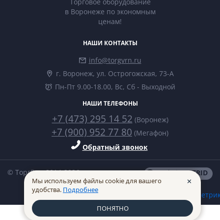
Торговое оборудование
в Воронеже по экономным
ценам!
НАШИ КОНТАКТЫ
info@torgvrn.ru
г. Воронеж, ул. Острогожская, 73-А
Пн-Пт 9.00-18.00, Вс, Сб - Выходной
НАШИ ТЕЛЕФОНЫ
+7 (473) 295 14 52
(Воронеж)
+7 (900) 952 77 80
(Мегафон)
Обратный звонок
© ТоргВрн 2014-2026
made in
INTRID
Мы используем файлы cookie для вашего
✕
удобства.
Подробнее
ПОНЯТНО