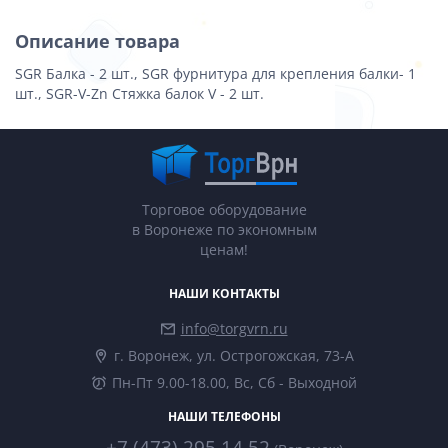
Описание товара
SGR Балка - 2 шт., SGR фурнитура для крепления балки- 1
шт., SGR-V-Zn Стяжка балок V - 2 шт.
Торговое оборудование
в Воронеже по экономным
ценам!
НАШИ КОНТАКТЫ
info@torgvrn.ru
г. Воронеж, ул. Острогожская, 73-А
Пн-Пт 9.00-18.00, Вс, Сб - Выходной
НАШИ ТЕЛЕФОНЫ