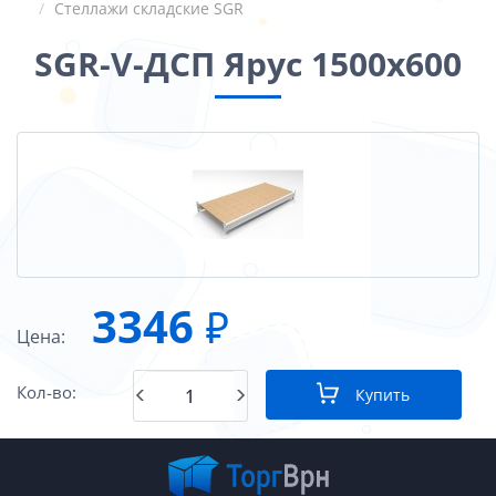
Стеллажи складские SGR
SGR-V-ДСП Ярус 1500х600
3346
₽
Цена:
Кол-во:
Купить