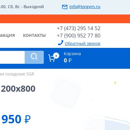
.00, Сб, Вс - Выходной
info@torgvrn.ru
+7 (473) 295 14 52
+7 (900) 952 77 80
МАЦИЯ
КОНТАКТЫ
Обратный звонок
Корзина
0
0
₽
жи складские SGR
1200х800
950
₽