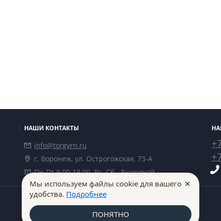
НАШИ КОНТАКТЫ
НА
+7
info@torgvrn.ru
+7
г. Воронеж, ул. Острогожская, 73-А
Пн-Пт 9.00-18.00, Вс, Сб - Выходной
✕
Мы используем файлы cookie для вашего
удобства.
Подробнее
ПОНЯТНО