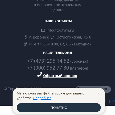
в Воронеже по экономным
ценам!
НАШИ КОНТАКТЫ
info@torgvrn.ru
г. Воронеж, ул. Острогожская, 73-А
Пн-Пт 9.00-18.00, Вс, Сб - Выходной
НАШИ ТЕЛЕФОНЫ
+7 (473) 295 14 52
(Воронеж)
+7 (900) 952 77 80
(Мегафон)
Обратный звонок
© ТоргВрн 2014-2026
made in
INTRID
Мы используем файлы cookie для вашего
✕
удобства.
Подробнее
ПОНЯТНО