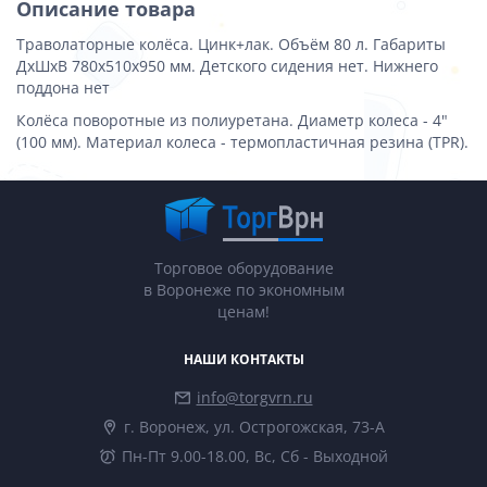
Описание товара
Траволаторные колёса. Цинк+лак. Объём 80 л. Габариты
ДхШхВ 780х510х950 мм. Детского сидения нет. Нижнего
поддона нет
Колёса поворотные из полиуретана. Диаметр колеса - 4"
(100 мм). Материал колеса - термопластичная резина (TPR).
Торговое оборудование
в Воронеже по экономным
ценам!
НАШИ КОНТАКТЫ
info@torgvrn.ru
г. Воронеж, ул. Острогожская, 73-А
Пн-Пт 9.00-18.00, Вс, Сб - Выходной