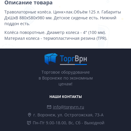
Описание товара
Траволаторные колёса. Цинк+лак.Объём 125 л. Габариты
ДхШхВ 880х580х980 мм. Детское сиденье есть. Нижний
поддон есть.
Колёса поворотные. Диаметр колеса - 4" (100 мм).
Материал колеса - термопластичная резина (TPR).
Торговое оборудование
в Воронеже по экономным
ценам!
НАШИ КОНТАКТЫ
info@torgvrn.ru
г. Воронеж, ул. Острогожская, 73-А
Пн-Пт 9.00-18.00, Вс, Сб - Выходной