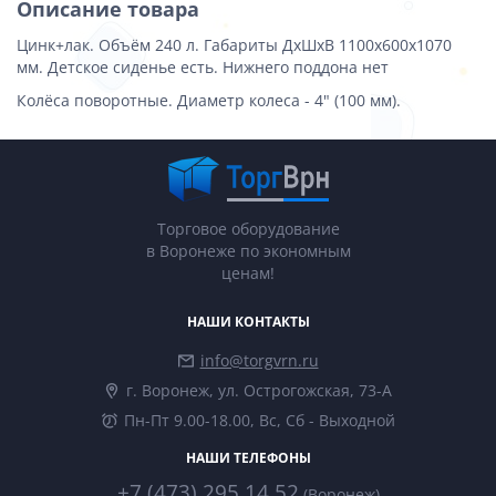
Описание товара
Цинк+лак. Объём 240 л. Габариты ДхШхВ 1100х600х1070
мм. Детское сиденье есть. Нижнего поддона нет
Колёса поворотные. Диаметр колеса - 4" (100 мм).
Торговое оборудование
в Воронеже по экономным
ценам!
НАШИ КОНТАКТЫ
info@torgvrn.ru
г. Воронеж, ул. Острогожская, 73-А
Пн-Пт 9.00-18.00, Вс, Сб - Выходной
НАШИ ТЕЛЕФОНЫ
+7 (473) 295 14 52
(Воронеж)