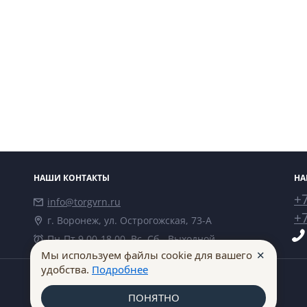
НАШИ КОНТАКТЫ
НА
+7
info@torgvrn.ru
+7
г. Воронеж, ул. Острогожская, 73-А
Пн-Пт 9.00-18.00, Вс, Сб - Выходной
✕
Мы используем файлы cookie для вашего
удобства.
Подробнее
ПОНЯТНО