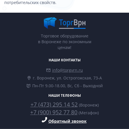
потребительских свойств.
Торговое оборудование
в Воронеже по экономным
ценам!
НАШИ КОНТАКТЫ
info@torgvrn.ru
г. Воронеж, ул. Острогожская, 73-А
Пн-Пт 9.00-18.00, Вс, Сб - Выходной
НАШИ ТЕЛЕФОНЫ
+7 (473) 295 14 52
(Воронеж)
+7 (900) 952 77 80
(Мегафон)
Обратный звонок