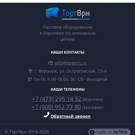
Торговое оборудование
в Воронеже по экономным
ценам!
НАШИ КОНТАКТЫ
info@torgvrn.ru
г. Воронеж, ул. Острогожская, 73-А
Пн-Пт 9.00-18.00, Вс, Сб - Выходной
НАШИ ТЕЛЕФОНЫ
+7 (473) 295 14 52
(Воронеж)
+7 (900) 952 77 80
(Мегафон)
Обратный звонок
© ТоргВрн 2014-2026
made in
INTRID