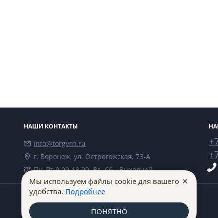
НАШИ КОНТАКТЫ
НА
+7
info@torgvrn.ru
+7
г. Воронеж, ул. Острогожская, 73-А
Пн-Пт 9.00-18.00, Вс, Сб - Выходной
✕
Мы используем файлы cookie для вашего
удобства.
Подробнее
ПОНЯТНО