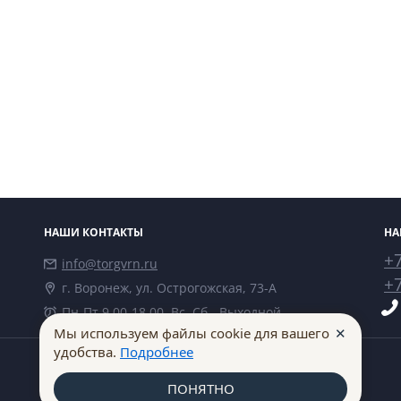
НАШИ КОНТАКТЫ
НА
+7
info@torgvrn.ru
+7
г. Воронеж, ул. Острогожская, 73-А
Пн-Пт 9.00-18.00, Вс, Сб - Выходной
✕
Мы используем файлы cookie для вашего
удобства.
Подробнее
ПОНЯТНО