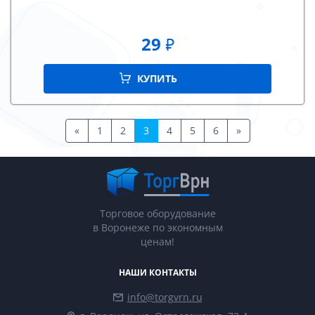
29
₽
КУПИТЬ
«
1
2
3
4
5
6
»
Торговое оборудование
в Воронеже по экономным
ценам!
НАШИ КОНТАКТЫ
info@torgvrn.ru